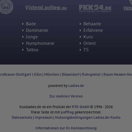
Wohin ging der Besucher? Klickte er auf weitere Seiten des Portals
oder hat er sie komplett verlassen?
Wie lange blieb der Besucher?
Ort der Verarbeitung:
Bade
Behaarte
Europäische Union & USA
Dominante
Erfahrene
Hotjar
Junge
Kuss
Wir nutzen Hotjar als Webanalysedient. Es wird verwendet, um Daten
Nymphomane
Orient
über das Benutzerverhalten zu sammeln. Hotjar kann auch im
Tattoo
TS
Rahmen von Umfragen und Feedbackfunktionen, die auf unserer
Website eingebunden sind, von Ihnen bereitgestellte Informationen
verarbeiten.
Herausgeber:
roßraum-Stuttgart
|
Köln
|
München
|
Düsseldorf
|
Ruhrgebiet
|
Raum-Hessen-No
Hotjar Limited, Malta
Erhobene Daten:
powered by
Ladies.de
Datum und Uhrzeit des Besuchs
Gerätetyp
Zur mobilen Version
Geografischer Standort
IP-Adresse
Kussladies.de ist ein Produkt der
RTO GmbH
© 1996 - 2026
Mausbewegungen
Besuchte Seiten
Diese Seite ist mit
jusPRog
gekennzeichnet.
Referrer URL
Datenschutz
|
Impressum
|
Nutzungsbedingungen Ladies.de-Konto
Bildschirmauflösung
Eindeutige Gerätekennung
Informationen zur KI-Kennzeichnung
Sprachinformationen