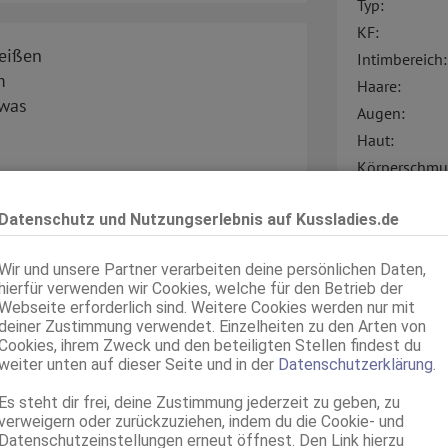
Typ:
KF:
heißen
Intimbereich:
m
Haare:
 was
Augen:
Haut:
Körperschmu
Sprachen:
Datenschutz und Nutzungserlebnis auf Kussladies.de
Sonstiges:
Verkehr:
ahme, dass du die Anzeige auf
Wir und unsere Partner verarbeiten deine persönlichen Daten,
hierfür verwenden wir Cookies, welche für den Betrieb der
Webseite erforderlich sind. Weitere Cookies werden nur mit
deiner Zustimmung verwendet. Einzelheiten zu den Arten von
Cookies, ihrem Zweck und den beteiligten Stellen findest du
weiter unten auf dieser Seite und in der
Datenschutzerklärung
.
Es steht dir frei, deine Zustimmung jederzeit zu geben, zu
verweigern oder zurückzuziehen, indem du die Cookie- und
Service für:
Datenschutzeinstellungen erneut öffnest. Den Link hierzu