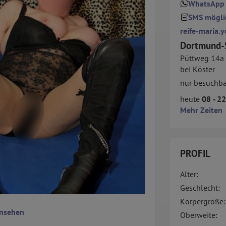
WhatsApp
SMS mögli
reife-maria.y
Dortmund-
Püttweg 14a
bei Köster
nur besuchba
heute
08 - 2
Mehr Zeiten
PROFIL
Alter:
Geschlecht:
Körpergröße:
ansehen
Oberweite: