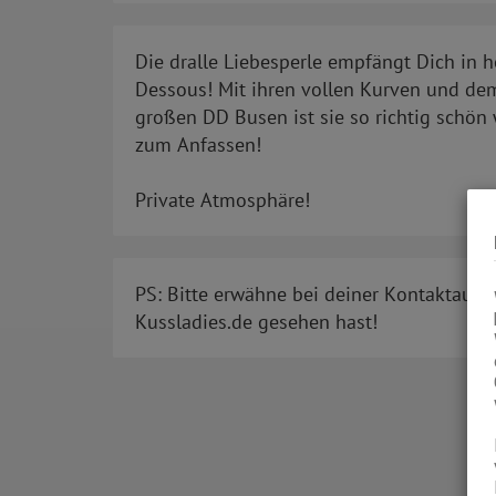
Die dralle Liebesperle empfängt Dich in 
Dessous! Mit ihren vollen Kurven und de
großen DD Busen ist sie so richtig schön
zum Anfassen!
Private Atmosphäre!
PS: Bitte erwähne bei deiner Kontaktaufn
Kussladies.de gesehen hast!