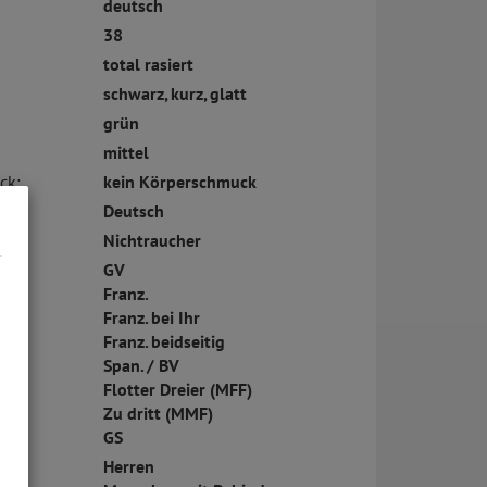
deutsch
38
total rasiert
schwarz, kurz, glatt
grün
mittel
ck:
kein Körperschmuck
Deutsch
Nichtraucher
GV
Franz.
Franz. bei Ihr
Franz. beidseitig
Span. / BV
Flotter Dreier (MFF)
Zu dritt (MMF)
GS
Herren