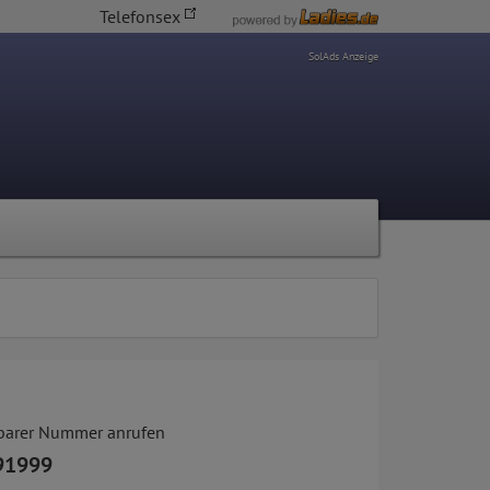
Telefonsex
SolAds Anzeige
tbarer Nummer anrufen
91999