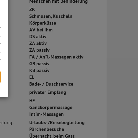
Menschen mit Behinderung
ZK
Schmusen, Kuscheln
Körperküsse
AV bei Ihm
DS aktiv
ZA aktiv
ZA passiv
FA / An*l-Massagen aktiv
GB passiv
KB passiv
EL
Bade- / Duschservice
privater Empfang
s
HE
Ganzkörpermassage
Intim-Massagen
eitung:
Urlaubs-/Reisebegleitung
Pärchenbesuche
Übernacht. beim Gast