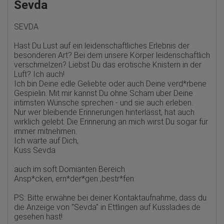
Google Ireland Limited
Sevda
Erhobene Daten:
Die erzeugten Informationen über die Benutzung unserer
SEVDA
Webseiten sowie die von dem Browser übermittelte IP-Adresse
werden übertragen und gespeichert. Dabei können aus den
Hast Du Lust auf ein leidenschaftliches Erlebnis der
verarbeiteten Daten pseudonyme Nutzungsprofile der Nutzer
besonderen Art? Bei dem unsere Körper leidenschaftlich
erstellt werden. Diese Informationen wird Google gegebenenfalls
verschmelzen? Liebst Du das erotische Knistern in der
auch an Dritte übertragen, sofern dies gesetzlich
vorgeschrieben wird oder, soweit Dritte diese Daten im Auftrag
Luft? Ich auch!
von Google verarbeiten. Die IP-Adresse der Nutzer wird von
Ich bin Deine edle Geliebte oder auch Deine verd*rbene
Google innerhalb von Mitgliedstaaten der Europäischen Union
Gespielin. Mit mir kannst Du ohne Scham über Deine
oder in anderen Vertragsstaaten des Abkommens über den
intimsten Wünsche sprechen - und sie auch erleben.
Europäischen Wirtschaftsraum gekürzt, dies bedeutet, dass alle
Nur wer bleibende Erinnerungen hinterlässt, hat auch
Daten anonym erhoben werden. Nur in Ausnahmefällen wird die
volle IP-Adresse an einen Server von Google in den USA
wirklich gelebt. Die Erinnerung an mich wirst Du sogar für
übertragen und dort gekürzt. Die von dem Browser des Nutzers
immer mitnehmen.
übermittelte IP-Adresse wird nicht mit anderen Daten von Google
Ich warte auf Dich,
zusammengeführt.
Kuss Sevda
Erhobene Informationen zum Besucherverhalten sind folgende:
auch im soft Domianten Bereich
Herkunft (Land und Stadt)
Ansp*cken, ern*der*gen ,bestr*fen
Sprache
Betriebssystem
PS: Bitte erwähne bei deiner Kontaktaufnahme, dass du
Gerät (PC, Tablet-PC oder Smartphone)
die Anzeige von
"Sevda" in Ettlingen auf Kussladies.de
Browser und alle verwendeten Add-ons
Auflösung des Computers
gesehen hast!
Besucherquelle (Facebook, Suchmaschine oder