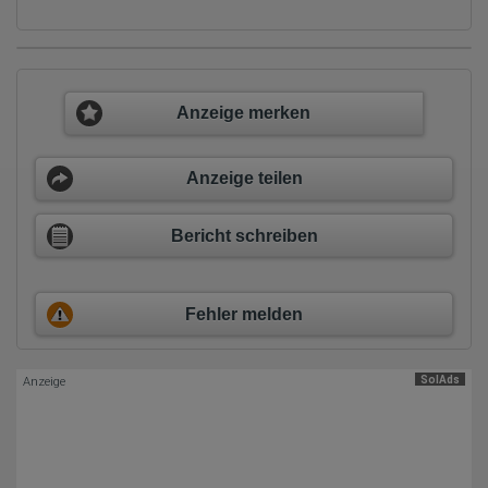
verweisende Webseite)
Welche Dateien wurden heruntergeladen?
Welche Videos angeschaut?
Wurden Werbebanner angeklickt?
Wohin ging der Besucher? Klickte er auf weitere Seiten des
Portals oder hat er sie komplett verlassen?
Anzeige merken
Wie lange blieb der Besucher?
Ort der Verarbeitung:
Europäische Union & USA
Anzeige teilen
Hotjar
Bericht schreiben
Wir nutzen Hotjar als Webanalysedient. Es wird verwendet, um
Daten über das Benutzerverhalten zu sammeln. Hotjar kann
auch im Rahmen von Umfragen und Feedbackfunktionen, die
auf unserer Website eingebunden sind, von Ihnen bereitgestellte
Informationen verarbeiten.
Fehler melden
Herausgeber:
Hotjar Limited, Malta
SolAds
Anzeige
Erhobene Daten:
Datum und Uhrzeit des Besuchs
Gerätetyp
Geografischer Standort
IP-Adresse