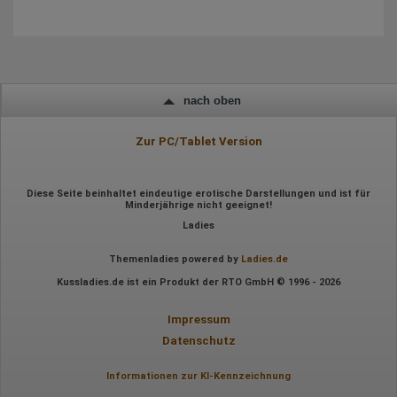
Mausbewegungen
Besuchte Seiten
Referrer URL
Bildschirmauflösung
Eindeutige Gerätekennung
Sprachinformationen
Gerätebestriebssystem
nach oben
Browser-Typ
Klicks
Domain-Name
Zur PC/Tablet Version
Eindeutige Benutzerkennung
Antworten auf Umfragen
Ort der Verarbeitung:
Diese Seite beinhaltet eindeutige erotische Darstellungen und ist für
Europäische Union
Minderjährige nicht geeignet!
Ladies
Rechtliche Grundlage der Verarbeitung
Art. 6 Abs. 1 S. 1 lit. a DSGVO
Themenladies powered by
Ladies.de
Kussladies.de ist ein Produkt der RTO GmbH © 1996 - 2026
Impressum
Datenschutz
Informationen zur KI-Kennzeichnung