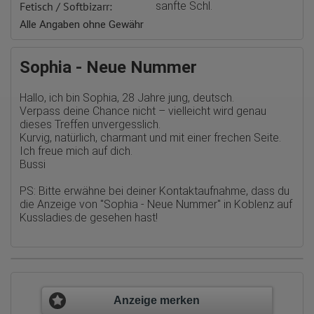
Webseiten sowie die von dem Browser übermittelte IP-Adresse
Fetisch / Softbizarr:
sanfte Schl.
werden übertragen und gespeichert. Dabei können aus den
Alle Angaben ohne Gewähr
verarbeiteten Daten pseudonyme Nutzungsprofile der Nutzer
erstellt werden. Diese Informationen wird Google gegebenenfalls
auch an Dritte übertragen, sofern dies gesetzlich
vorgeschrieben wird oder, soweit Dritte diese Daten im Auftrag
Sophia - Neue Nummer
von Google verarbeiten. Die IP-Adresse der Nutzer wird von
Google innerhalb von Mitgliedstaaten der Europäischen Union
oder in anderen Vertragsstaaten des Abkommens über den
Hallo, ich bin Sophia, 28 Jahre jung, deutsch.
Europäischen Wirtschaftsraum gekürzt, dies bedeutet, dass alle
Verpass deine Chance nicht – vielleicht wird genau
Daten anonym erhoben werden. Nur in Ausnahmefällen wird die
dieses Treffen unvergesslich.
volle IP-Adresse an einen Server von Google in den USA
Kurvig, natürlich, charmant und mit einer frechen Seite.
übertragen und dort gekürzt. Die von dem Browser des Nutzers
übermittelte IP-Adresse wird nicht mit anderen Daten von Google
Ich freue mich auf dich.
zusammengeführt.
Bussi
Erhobene Informationen zum Besucherverhalten sind folgende:
PS: Bitte erwähne bei deiner Kontaktaufnahme, dass du
die Anzeige von
"Sophia - Neue Nummer" in Koblenz auf
Herkunft (Land und Stadt)
Sprache
Kussladies.de
gesehen hast!
Betriebssystem
Gerät (PC, Tablet-PC oder Smartphone)
Browser und alle verwendeten Add-ons
Auflösung des Computers
Besucherquelle (Facebook, Suchmaschine oder
verweisende Webseite)
Welche Dateien wurden heruntergeladen?
Anzeige merken
Welche Videos angeschaut?