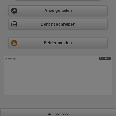
Wurden Werbebanner angeklickt?
Wohin ging der Besucher? Klickte er auf weitere Seiten des
Portals oder hat er sie komplett verlassen?
Anzeige teilen
Wie lange blieb der Besucher?
Ort der Verarbeitung:
Bericht schreiben
Europäische Union & USA
Hotjar
Wir nutzen Hotjar als Webanalysedient. Es wird verwendet, um
Fehler melden
Daten über das Benutzerverhalten zu sammeln. Hotjar kann
auch im Rahmen von Umfragen und Feedbackfunktionen, die
auf unserer Website eingebunden sind, von Ihnen bereitgestellte
Informationen verarbeiten.
SolAds
Anzeige
Herausgeber:
Hotjar Limited, Malta
Erhobene Daten:
Datum und Uhrzeit des Besuchs
Gerätetyp
Geografischer Standort
IP-Adresse
Mausbewegungen
Besuchte Seiten
Referrer URL
Bildschirmauflösung
nach oben