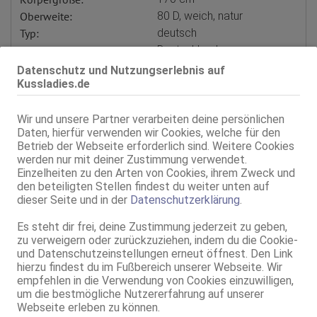
Oberweite:
80 D, weich, natur
Typ:
deutsch
Herkunft:
Deutschland
KF:
38
Datenschutz und Nutzungserlebnis auf
Gewicht:
70 kg
Kussladies.de
Schuhgröße:
37
Intimbereich:
total rasiert
Wir und unsere Partner verarbeiten deine persönlichen
Daten, hierfür verwenden wir Cookies, welche für den
Haare:
schwarz, rückenlang, glatt
Betrieb der Webseite erforderlich sind. Weitere Cookies
Augen:
braun
werden nur mit deiner Zustimmung verwendet.
Haut:
mittel
Einzelheiten zu den Arten von Cookies, ihrem Zweck und
Körperschmuck:
Tattoos, Gesichts-Piercing
den beteiligten Stellen findest du weiter unten auf
dieser Seite und in der
Datenschutzerklärung
.
Sprachen:
Deutsch
Englisch
Es steht dir frei, deine Zustimmung jederzeit zu geben,
Verkehr:
GV
zu verweigern oder zurückzuziehen, indem du die Cookie-
Franz.
und Datenschutzeinstellungen erneut öffnest. Den Link
Franz. bei Ihr
hierzu findest du im Fußbereich unserer Webseite. Wir
Franz. beidseitig
empfehlen in die Verwendung von Cookies einzuwilligen,
D**p Thr**t
um die bestmögliche Nutzererfahrung auf unserer
Span. / BV
Webseite erleben zu können.
GF6