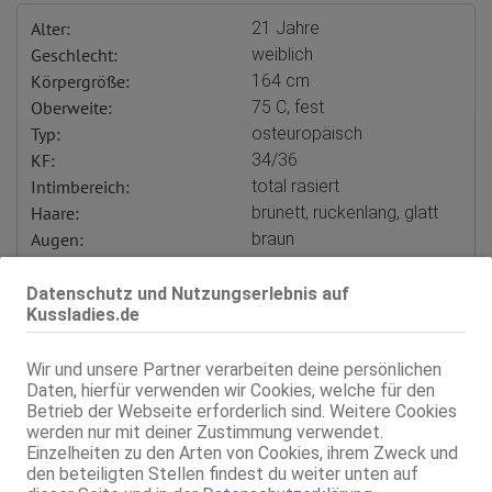
Alter:
21 Jahre
Geschlecht:
weiblich
Körpergröße:
164 cm
Oberweite:
75 C, fest
Typ:
osteuropäisch
KF:
34/36
Intimbereich:
total rasiert
Haare:
brünett, rückenlang, glatt
Augen:
braun
Haut:
mittel
Verkehr:
GV
Datenschutz und Nutzungserlebnis auf
Franz.
Kussladies.de
Franz. bei Ihr
Franz. beidseitig
Wir und unsere Partner verarbeiten deine persönlichen
D**p Thr**t
Daten, hierfür verwenden wir Cookies, welche für den
Span. / BV
Betrieb der Webseite erforderlich sind. Weitere Cookies
GF6
werden nur mit deiner Zustimmung verwendet.
Flotter Dreier (MFF)
Einzelheiten zu den Arten von Cookies, ihrem Zweck und
Zu dritt (MMF)
den beteiligten Stellen findest du weiter unten auf
Service für:
Herren