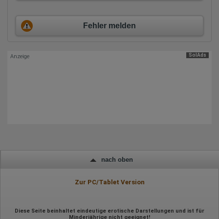
Erhobene Daten:
Datum und Uhrzeit des Besuchs
Fehler melden
Gerätetyp
Geografischer Standort
IP-Adresse
Mausbewegungen
SolAds
Anzeige
Besuchte Seiten
Referrer URL
Bildschirmauflösung
Eindeutige Gerätekennung
Sprachinformationen
Gerätebestriebssystem
Browser-Typ
Klicks
Domain-Name
Eindeutige Benutzerkennung
Antworten auf Umfragen
Ort der Verarbeitung:
nach oben
Europäische Union
Rechtliche Grundlage der Verarbeitung
Zur PC/Tablet Version
Art. 6 Abs. 1 S. 1 lit. a DSGVO
Diese Seite beinhaltet eindeutige erotische Darstellungen und ist für
Minderjährige nicht geeignet!